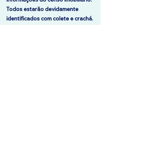
Todos estarão devidamente
identificados com colete e crachá.
Para esclarecer dúvidas e receber
mais informações, nossa equipe
está à disposição em nossos
canais de atendimento.
Politica de Privacidade
comercial@waltercon.com.br
©2025 por Waltercon Contabilidade.