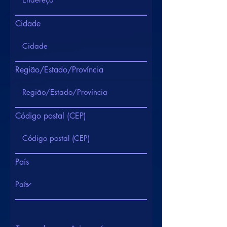
Cidade
Região/Estado/Província
Código postal (CEP)
País